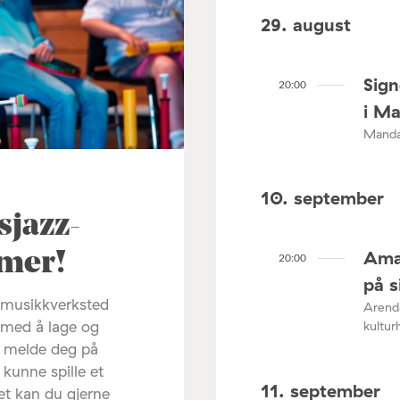
29. august
Sig
20:00
i M
Mandal
10. september
sjazz-
Ama
mmer!
20:00
på s
s musikkverksted
Arenda
 med å lage og
kultur
u melde deg på
 kunne spille et
11. september
et kan du gjerne