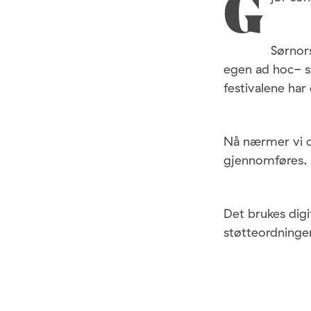
G
Sørnors
egen ad hoc- s
festivalene har 
Nå nærmer vi o
gjennomføres.
Det brukes digi
støtteordninge