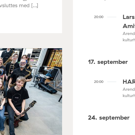
avsluttes med […]
Lar
20:00
Ami
Arenda
kultur
17. september
HAR
20:00
Arenda
kultur
24. september