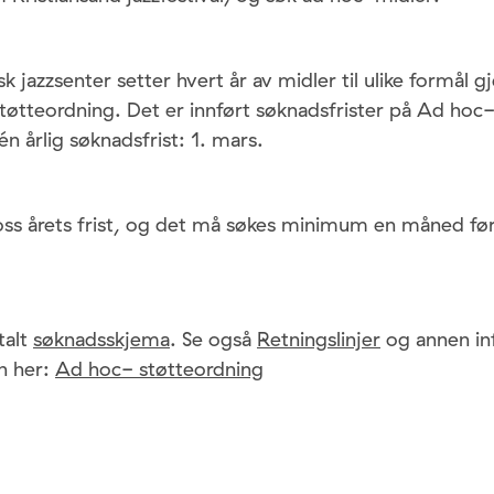
k jazzsenter setter hvert år av midler til ulike formål 
tøtteordning. Det er innført søknadsfrister på Ad hoc
én årlig søknadsfrist: 1. mars.
ss årets frist, og det må søkes minimum en måned før 
talt
søknadsskjema
. Se også
Retningslinjer
og annen i
n her:
Ad hoc- støtteordning