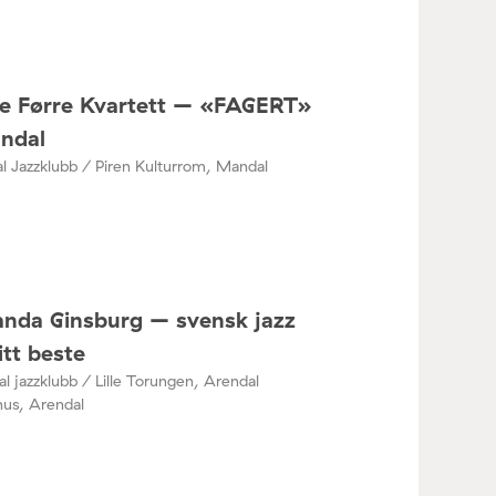
ne Førre Kvartett – «FAGERT»
andal
 Jazzklubb / Piren Kulturrom, Mandal
nda Ginsburg – svensk jazz
itt beste
l jazzklubb / Lille Torungen, Arendal
hus, Arendal