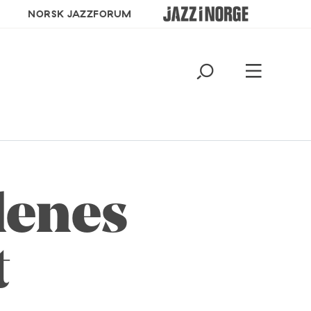
NORSK JAZZFORUM
alenes
t