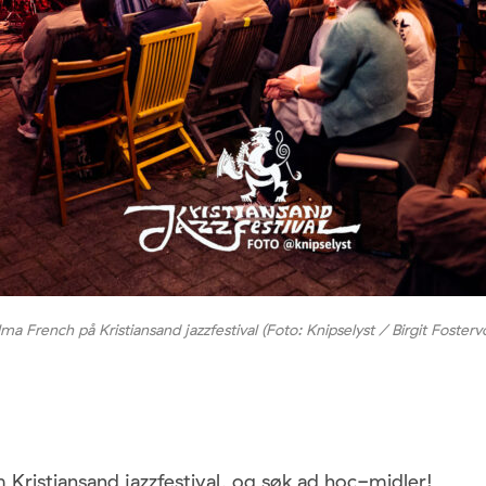
ma French på Kristiansand jazzfestival (Foto: Knipselyst / Birgit Fosterv
 Kristiansand jazzfestival, og søk ad hoc-midler!