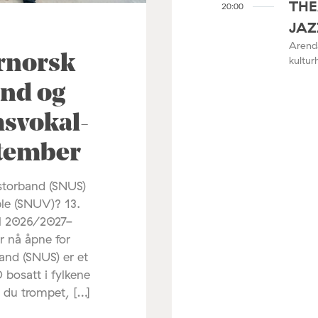
THE
20:00
JAZ
Arenda
ørnorsk
kultur
nd og
svokal-
ptember
sstorband (SNUS)
le (SNUV)? 13.
il 2026/2027-
r nå åpne for
nd (SNUS) er et
 bosatt i fylkene
r du trompet, […]