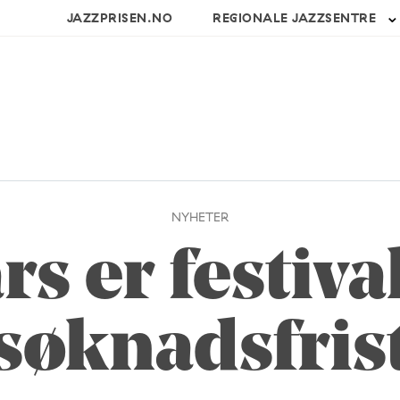
JAZZPRISEN.NO
REGIONALE JAZZSENTRE
NYHETER
rs er festiv
søknadsfris