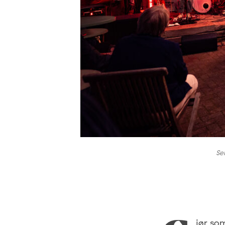
Sel
jør som