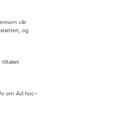
gjennom vår
-støtten, og
tiltaket
nfo om Ad hoc-