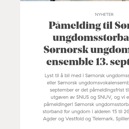
NYHETER
Påmelding til S
ungdomsstorba
Sørnorsk ungdom
ensemble 13. se
Lyst til å bli med i Sørnorsk ungdom
eller Sørnorsk ungdomsvokalensemb
september er det påmeldingsfrist t
utgaven av SNUS og SNUV, og vi e
påmeldinger! Sørnorsk ungdomsstorba
storband for ungdom i alderen 15 til 20
Agder og Vestfold og Telemark. Spille